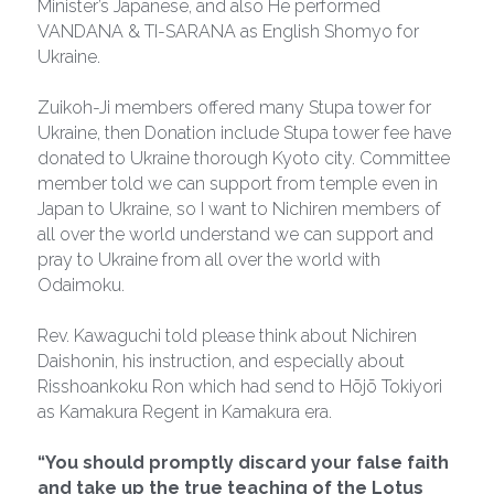
Minister’s Japanese, and also He performed 
VANDANA & TI-SARANA as English Shomyo for 
Ukraine.
Zuikoh-Ji members offered many Stupa tower for 
Ukraine, then Donation include Stupa tower fee have 
donated to Ukraine thorough Kyoto city. Committee 
member told we can support from temple even in 
Japan to Ukraine, so I want to Nichiren members of 
all over the world understand we can support and 
pray to Ukraine from all over the world with 
Odaimoku.
Rev. Kawaguchi told please think about Nichiren 
Daishonin, his instruction, and especially about 
Risshoankoku Ron which had send to Hōjō Tokiyori 
as Kamakura Regent in Kamakura era.
“You should promptly discard your false faith 
and take up the true teaching of the Lotus 