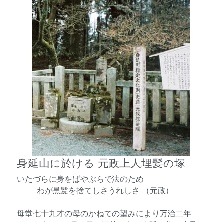
身延山に於ける 元政上人埋髪の塚
いたづらに身をばやぶらで法のため
　 　 わが黒髪を捨てしさうれしさ （元政）
母堂七十九才の母のかねての望みにより万治二年