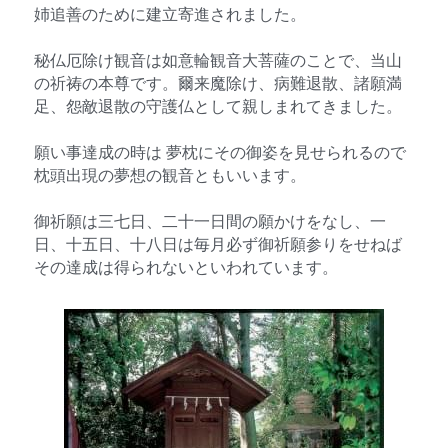
姉追善のために建立寄進されました。
秘仏厄除け観音は如意輪観音大菩薩のことで、当山
の祈祷の本尊です。爾来魔除け、病難退散、諸願満
足、怨敵退散の守護仏として親しまれてきました。
願い事達成の時は 夢枕にその御姿を見せられるので
枕頭出現の夢想の観音ともいいます。
御祈願は三七日、二十一日間の願かけをなし、一
日、十五日、十八日は毎月必ず御祈願参りをせねば
その達成は得られないといわれています。