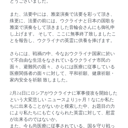
とうございました。
また、法要中には、雅楽演奏で法要を彩って頂き、
殊更に、法要の前には、ウクライナと日本の国歌を
雅楽で演奏をして頂きました音輪会さんにも御礼申
し上げます。 そして、ここに無事終了致しましたこ
とを報告し、ウクライナの英霊に供養を捧げます。
さらには、戦禍の中、今なおウクライナ国家に於い
て不自由な生活をなされているウクライナ市民の
面々、避難民の面々、さらには医療に従事している
医療関係者の面々に対して、平和祈願、健康祈願・
家内安全を祈願 致しました。 　
2月24日にロシアがウクライナに軍事侵攻を開始した
という大変悲しい ニュースより3ヶ月！なにか私た
ちに出来ることがないかと模索した中、お題目の力
により私たちにも亡くなられた英霊に対して、慰霊
が出来るのではないか。
また、今も尚医療に従事されている、国を守り戦っ