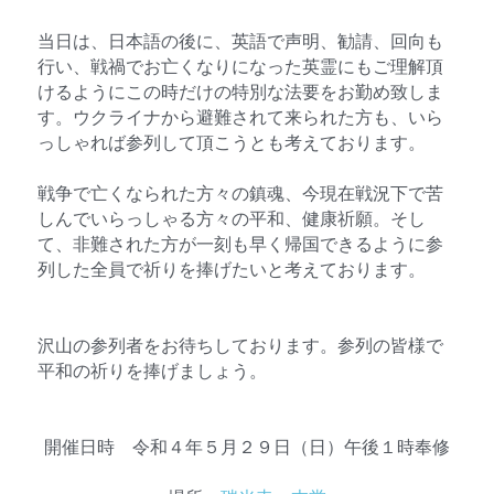
当日は、日本語の後に、英語で声明、勧請、回向も
行い、戦禍でお亡くなりになった英霊にもご理解頂
けるようにこの時だけの特別な法要をお勤め致しま
す。ウクライナから避難されて来られた方も、いら
っしゃれば参列して頂こうとも考えております。
戦争で亡くなられた方々の鎮魂、今現在戦況下で苦
しんでいらっしゃる方々の平和、健康祈願。そし
て、非難された方が一刻も早く帰国できるように参
列した全員で祈りを捧げたいと考えております。
沢山の参列者をお待ちしております。参列の皆様で
平和の祈りを捧げましょう。
開催日時　令和４年５月２９日（日）午後１時奉修