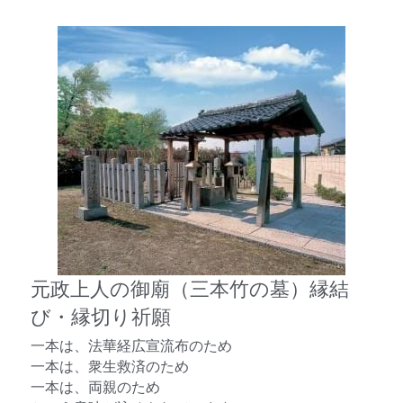
元政上人の御廟（三本竹の墓）縁結
び・縁切り祈願
一本は、法華経広宣流布のため
一本は、衆生救済のため
一本は、両親のため