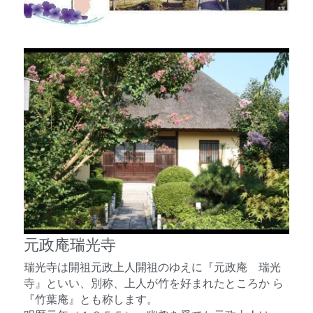
元政庵瑞光寺
瑞光寺は開祖元政上人開祖のゆえに『元政庵　瑞光
寺』といい、別称、上人が竹を好まれたところか ら
『竹葉庵』とも称します。