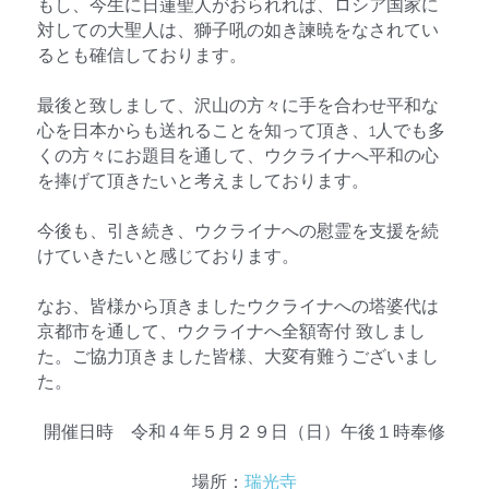
もし、今生に日蓮聖人がおられれば、ロシア国家に
対しての大聖人は、獅子吼の如き諫暁をなされてい
るとも確信しております。 　
最後と致しまして、沢山の方々に手を合わせ平和な
心を日本からも送れることを知って頂き、1人でも多
くの方々にお題目を通して、ウクライナへ平和の心
を捧げて頂きたいと考えましております。
今後も、引き続き、ウクライナへの慰霊を支援を続
けていきたいと感じております。
なお、皆様から頂きましたウクライナへの塔婆代は
京都市を通して、ウクライナへ全額寄付 致しまし
た。ご協力頂きました皆様、大変有難うございまし
た。
開催日時　令和４年５月２９日（日）午後１時奉修
場所：
瑞光寺