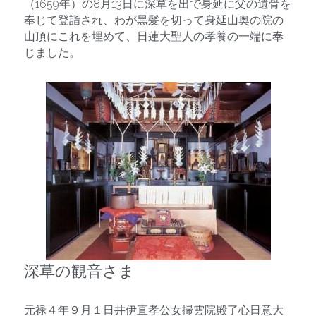
（1659年）の8月13日に深草を出で身延に父の遺骨を
奉じて登詣され、わが黒髪を切って身延山奥の院の
山頂にこれを埋めて、日蓮大聖人の孝養の一端に奉
じました。
深草の観音さま
元禄４年９月１日井伊直孝公女掃雲院殿了心日意大