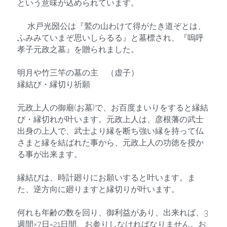
という意味が込められています。
　 水戸光圀公は『鷲の山わけて得がたき道ぞとは、
ふみみていまぞ思いしらるる』と墓標され、『嗚呼
孝子元政之墓』を贈られました。
明月や竹三竿の墓の主　（虚子）
縁結び・縁切り祈願
元政上人の御廟(お墓)で、お百度まいりをすると縁結
び・縁切れが叶います。元政上人は、彦根藩の武士
出身の上人で、武士より縁を断ち強い縁を持って仏
さまと縁を結ばれた事から、元政上人の功徳を授か
る事が出来ます。
縁結びは、時計廻りにお願いすると叶います。ま
た、逆方向に廻りますと縁切りが叶います。
何れも年齢の数を回り、御利益があり、出来れば、3
週間×7日=21日間、お参りしなければなりません。お