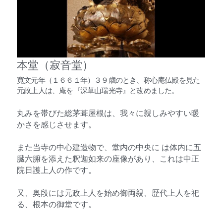
本堂（寂音堂）
寛文元年（１６６１年）３９歳のとき、称心庵仏殿を見た
元政上人は、庵を『深草山瑞光寺』と改めました。
丸みを帯びた総茅葺屋根は、我々に親しみやすい暖
かさを感じさせます。
また当寺の中心建造物で、堂内の中央に は体内に五
臓六腑を添えた釈迦如来の座像があり、これは中正
院日護上人の作です。
又、奥段には元政上人を始め御両親、歴代上人を祀
る、根本の御堂です。