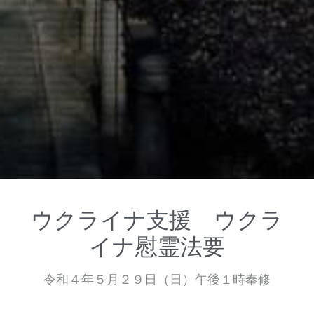
ウクライナ支援　ウクラ
イナ慰霊法要
令和４年５月２９日（日）午後１時奉修