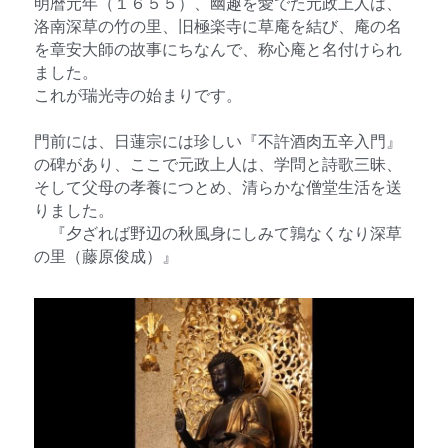
明暦元年（１６５５）、幽趣を愛でた元政上人は、
洛南深草の竹の里、旧極楽寺に草庵を結び、庵の名
を章安大師の故事にちなんで、称心庵と名付けられ
ました。
これが瑞光寺の始まりです。
門前には、日蓮宗には珍しい『不許酒肉五辛入門』
の碑があり、ここで元政上人は、学問と詩歌三昧、
そして父母の孝養につとめ、清らかな僧堂生活を送
りました。
　『夕ざれば野辺の秋風身にしみて鶉なくなり深草
の里（藤原俊成）』