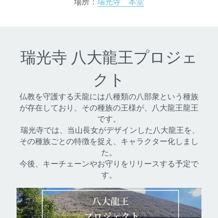
場所：
瑞光寺　本堂
瑞光寺 八大龍王プロジェ
クト
仏教を守護する天龍には八種類の八部衆という種族
が存在しており、その種族の王様が、八大龍王龍王
です。
 瑞光寺では、当山長女がデザインした八大龍王を、
その種族ごとの特徴を捉え、キャラクター化しまし
た。
今後、キーチェーンやお守りをリリースする予定で
す。