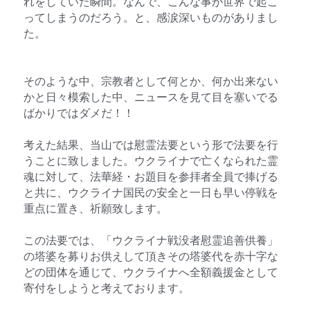
れをしていた瞬間。なんで、こんな事が世界で起こ
ってしまうのだろう。と、感涙深いものがありまし
た。
そのような中、宗教者として何とか、何か出来ない
かと日々模索した中、ニュースを見て目を塞いでる
ばかりではダメだ！！
考えた結果、当山では慰霊法要という形で法要を行
うことに致しました。ウクライナで亡くなられた霊
魂に対して、法華経・お題目を参拝者全員で捧げる
と共に、ウクライナ国民の安全と一日も早い停戦を
重点に置き、祈願致します。
この法要では、「ウクライナ戦没者慰霊追善供養」
の塔婆を募りお供えして頂きその塔婆代を赤十字な
どの団体を通じて、ウクライナへ全額義援金として
寄付をしようと考えております。