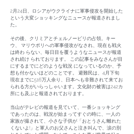
2月24日、ロシアがウクライナに軍事侵攻を開始した 
という大変ショッキングなニュースが報道されまし
た。
その後、クリミアとチェルノービリの占領。キー
ウ、 マリウポリへの軍事侵攻がなされ、現在も戦火
は終わ らない、毎日目を覆うようなニュースが報道
され続け られております。 この記事をみなさんが目
にするまでにどのような戦況 になっているのか、予
想も付かないほどのことです。 避難民は、4月下旬
現在までに516万人余り、日本へも非難されて来てお
られる方がいらっしゃいます。文化財の被害は242カ
所にも及ぶと報道されております。
当山がテレビの報道を見ていて、一番ショッキング
であったのは、戦況が始まってすぐの時に、一人の
家族が撮されて、小さな子供が「おとうさん!離れた
くないよ!」と軍人のお父さんと泣き叫んで、涙の別