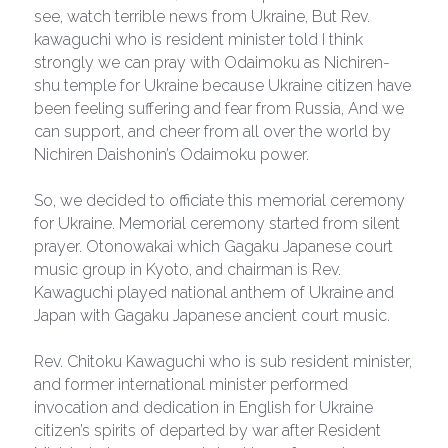
see, watch terrible news from Ukraine, But Rev. 
kawaguchi who is resident minister told I think 
strongly we can pray with Odaimoku as Nichiren-
shu temple for Ukraine because Ukraine citizen have 
been feeling suffering and fear from Russia, And we 
can support, and cheer from all over the world by 
Nichiren Daishonin’s Odaimoku power.
So, we decided to officiate this memorial ceremony 
for Ukraine. Memorial ceremony started from silent 
prayer. Otonowakai which Gagaku Japanese court 
music group in Kyoto, and chairman is Rev. 
Kawaguchi played national anthem of Ukraine and 
Japan with Gagaku Japanese ancient court music.
Rev. Chitoku Kawaguchi who is sub resident minister, 
and former international minister performed 
invocation and dedication in English for Ukraine 
citizen’s spirits of departed by war after Resident 