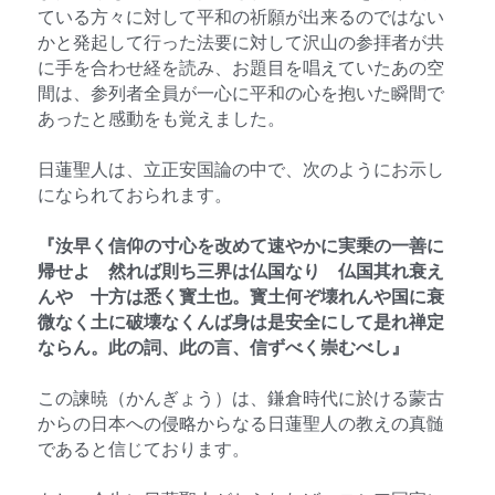
ている方々に対して平和の祈願が出来るのではない
かと発起して行った法要に対して沢山の参拝者が共
に手を合わせ経を読み、お題目を唱えていたあの空
間は、参列者全員が一心に平和の心を抱いた瞬間で
あったと感動をも覚えました。
日蓮聖人は、立正安国論の中で、次のようにお示し
になられておられます。
『汝早く信仰の寸心を改めて速やかに実乗の一善に
帰せよ　然れば則ち三界は仏国なり　仏国其れ衰え
んや　十方は悉く寳土也。寳土何ぞ壊れんや国に衰
微なく土に破壊なくんば身は是安全にして是れ禅定
ならん。此の詞、此の言、信ずべく崇むべし』
この諫暁（かんぎょう）は、鎌倉時代に於ける蒙古
からの日本への侵略からなる日蓮聖人の教えの真髄
であると信じております。