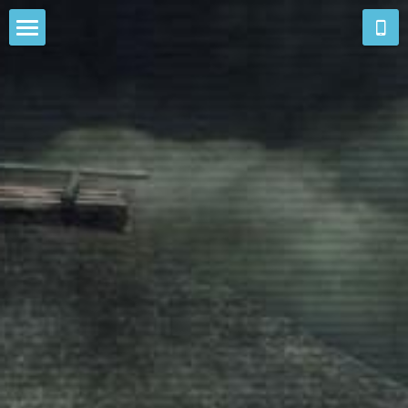
ホーム
八大龍王
円成報告
境内
年中行事
元政上人
伏見深草霊園
写真集
アクセス