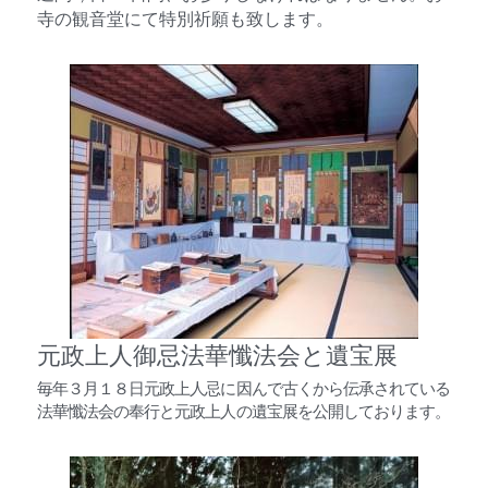
寺の観音堂にて特別祈願も致します。
元政上人御忌法華懺法会と遺宝展
毎年３月１８日元政上人忌に因んで古くから伝承されている
法華懺法会の奉行と元政上人の遺宝展を公開しております。