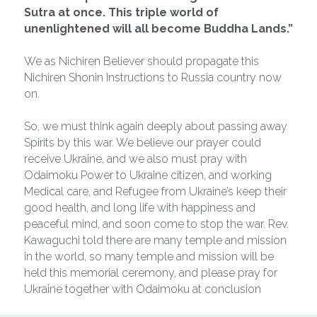
Sutra at once. This triple world of 
unenlightened will all become Buddha Lands.” 
We as Nichiren Believer should propagate this 
Nichiren Shonin Instructions to Russia country now 
on.
So, we must think again deeply about passing away 
Spirits by this war. We believe our prayer could 
receive Ukraine, and we also must pray with 
Odaimoku Power to Ukraine citizen, and working 
Medical care, and Refugee from Ukraine’s keep their 
good health, and long life with happiness and 
peaceful mind, and soon come to stop the war. Rev. 
Kawaguchi told there are many temple and mission 
in the world, so many temple and mission will be 
held this memorial ceremony, and please pray for 
Ukraine together with Odaimoku at conclusion